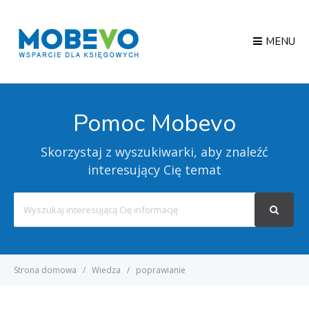
MENU
Pomoc Mobevo
Skorzystaj z wyszukiwarki, aby znaleźć
interesujący Cię temat
Search
For
Strona domowa
Wiedza
poprawianie