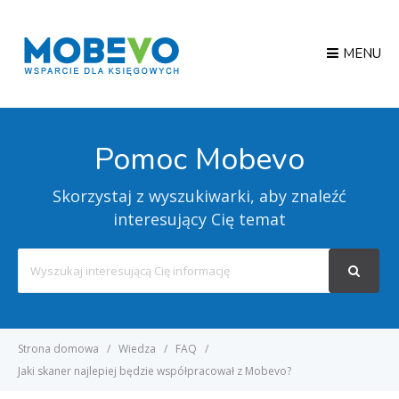
MENU
Pomoc Mobevo
Skorzystaj z wyszukiwarki, aby znaleźć
interesujący Cię temat
Search
For
Strona domowa
Wiedza
FAQ
Jaki skaner najlepiej będzie współpracował z Mobevo?