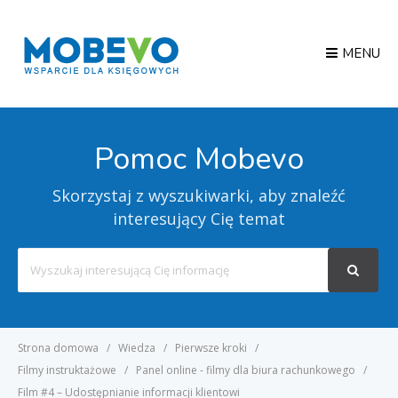
MENU
Pomoc Mobevo
Skorzystaj z wyszukiwarki, aby znaleźć
interesujący Cię temat
Search
For
Strona domowa
Wiedza
Pierwsze kroki
Filmy instruktażowe
Panel online - filmy dla biura rachunkowego
Film #4 – Udostępnianie informacji klientowi