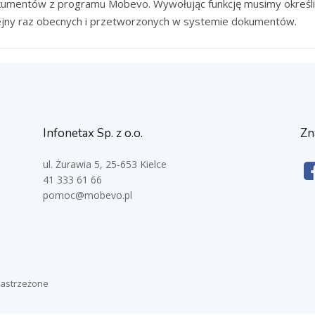
kumentów z programu Mobevo. Wywołując funkcję musimy określ
ejny raz obecnych i przetworzonych w systemie dokumentów.
Infonetax Sp. z o.o.
Zn
ul. Żurawia 5, 25-653 Kielce
41 333 61 66
pomoc@mobevo.pl
zastrzeżone