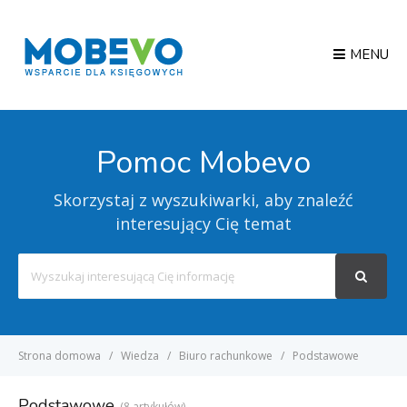
MENU
Pomoc Mobevo
Skorzystaj z wyszukiwarki, aby znaleźć
interesujący Cię temat
Search
For
Strona domowa
Wiedza
Biuro rachunkowe
Podstawowe
Podstawowe
8 artykułów