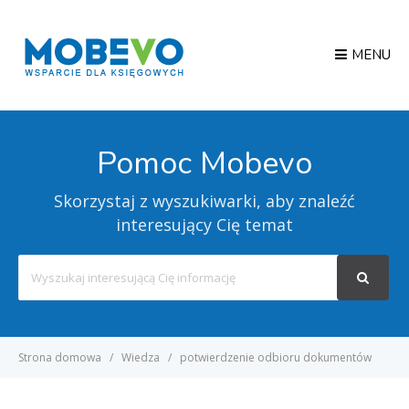
MENU
Pomoc Mobevo
Skorzystaj z wyszukiwarki, aby znaleźć
interesujący Cię temat
Search
For
Strona domowa
Wiedza
potwierdzenie odbioru dokumentów