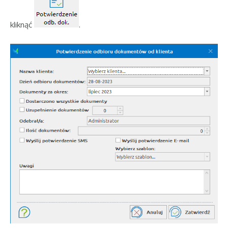
kliknąć
.