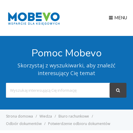
MENU
Pomoc Mobevo
Skorzystaj z wyszukiwarki, aby znaleźć
interesujący Cię temat
Search
For
Strona domowa
Wiedza
Biuro rachunkowe
Odbiór dokumentów
Potwierdzenie odbioru dokumentów