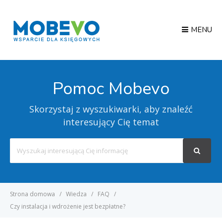
MENU
Pomoc Mobevo
Skorzystaj z wyszukiwarki, aby znaleźć
interesujący Cię temat
Search
For
Strona domowa
Wiedza
FAQ
Czy instalacja i wdrożenie jest bezpłatne?