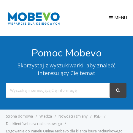
MENU
Pomoc Mobevo
Skorzystaj z wyszukiwarki, aby znaleźć
interesujący Cię temat
Search
For
Strona domowa
Wiedza
Nowości i zmiany
KSEF
Dla klientów biura rachunkowego
Logowanie do Panelu Online Mobevo dla klienta biura rachunkowego