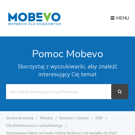
MENU
Pomoc Mobevo
Skorzystaj z wyszukiwarki, aby znaleźć
interesujący Cię temat
Search
For
Strona domowa
Wiedza
Nowości i zmiany
KSEF
Dla klientów biura rachunkowego
Wystawianie faktur w Panelu Online Mobevo i ich wysyłka do KSeF