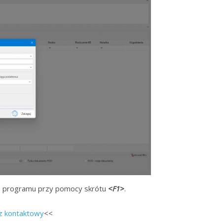
o programu przy pomocy skrótu
<F1>
.
z kontaktowy
<<