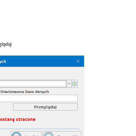
glądaj
.