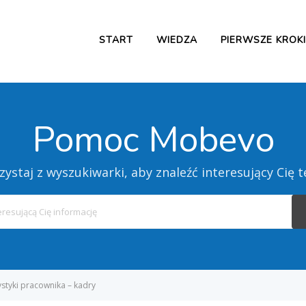
START
WIEDZA
PIERWSZE KROKI
Pomoc Mobevo
zystaj z wyszukiwarki, aby znaleźć interesujący Cię 
Search
For
ystyki pracownika – kadry