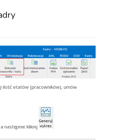
adry
ię ilość etatów (pracowników), umów
 następnie kliknij
.