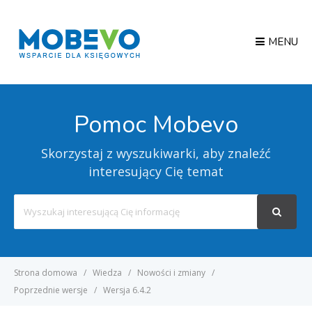
MENU
Pomoc Mobevo
Skorzystaj z wyszukiwarki, aby znaleźć
interesujący Cię temat
Search
For
Strona domowa
Wiedza
Nowości i zmiany
Poprzednie wersje
Wersja 6.4.2