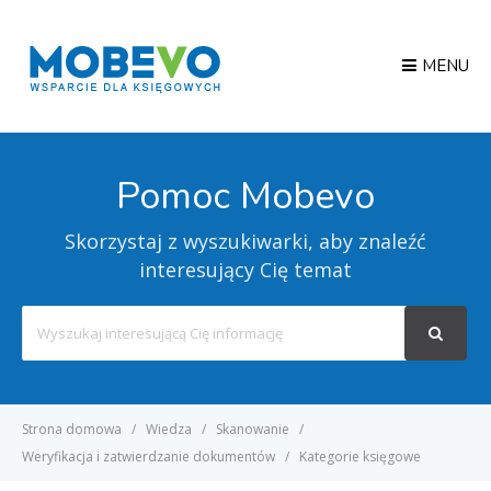
MENU
Pomoc Mobevo
Skorzystaj z wyszukiwarki, aby znaleźć
interesujący Cię temat
Search
For
Strona domowa
Wiedza
Skanowanie
Weryfikacja i zatwierdzanie dokumentów
Kategorie księgowe