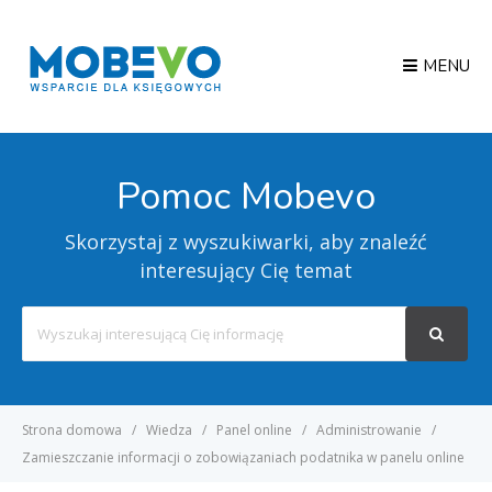
MENU
Pomoc Mobevo
Skorzystaj z wyszukiwarki, aby znaleźć
interesujący Cię temat
Search
For
Strona domowa
Wiedza
Panel online
Administrowanie
Zamieszczanie informacji o zobowiązaniach podatnika w panelu online