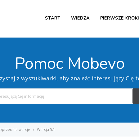
START
WIEDZA
PIERWSZE KROKI
Pomoc Mobevo
zystaj z wyszukiwarki, aby znaleźć interesujący Cię 
Search
For
oprzednie wersje
Wersja 5.1