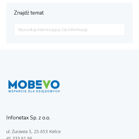
Znajdź temat
Search
For
Infonetax Sp. z o.o.
ul. Żurawia 5, 25-653 Kielce
41 333 61 66