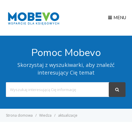
MENU
Pomoc Mobevo
Skorzystaj z wyszukiwarki, aby znaleźć
interesujący Cię temat
Search
For
Strona domowa
Wiedza
aktualizacje