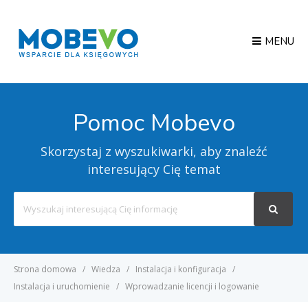
MENU
Pomoc Mobevo
Skorzystaj z wyszukiwarki, aby znaleźć
interesujący Cię temat
Search
For
Strona domowa
Wiedza
Instalacja i konfiguracja
Instalacja i uruchomienie
Wprowadzanie licencji i logowanie