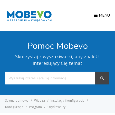
MENU
Pomoc Mobevo
Skorzystaj z wyszukiwarki, aby znaleźć
interesujący Cię temat
Search
For
Strona domowa
Wiedza
Instalacja i konfiguracja
Konfiguracja
Program
Użytkownicy