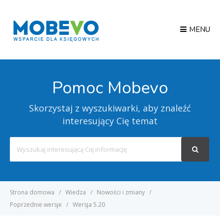
MENU
Pomoc Mobevo
Skorzystaj z wyszukiwarki, aby znaleźć
interesujący Cię temat
Search
For
Strona domowa
Wiedza
Nowości i zmiany
Poprzednie wersje
Wersja 5.20