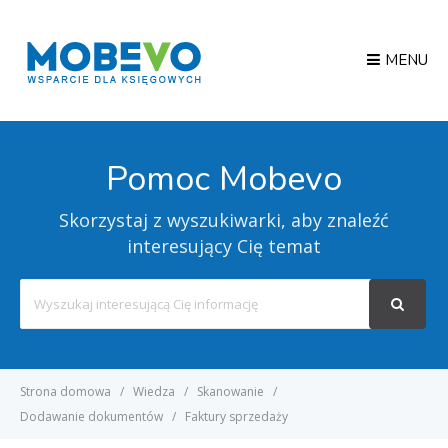
MENU
Pomoc Mobevo
Skorzystaj z wyszukiwarki, aby znaleźć
interesujący Cię temat
Search
For
Strona domowa
Wiedza
Skanowanie
Dodawanie dokumentów
Faktury sprzedaży