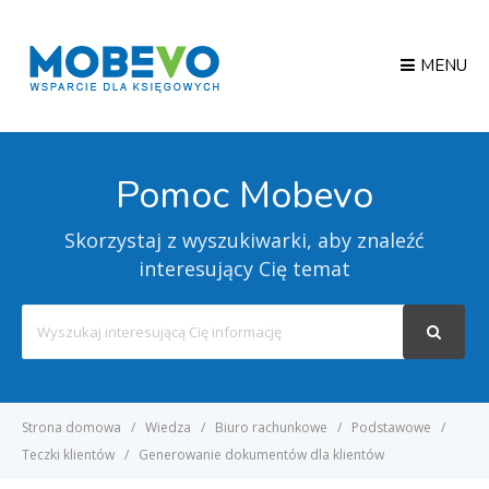
MENU
Pomoc Mobevo
Skorzystaj z wyszukiwarki, aby znaleźć
interesujący Cię temat
Search
For
Strona domowa
Wiedza
Biuro rachunkowe
Podstawowe
Teczki klientów
Generowanie dokumentów dla klientów